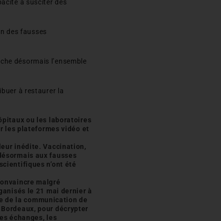
pacité à susciter des
ion des fausses
ouche désormais l’ensemble
ibuer à restaurer la
ôpitaux ou les laboratoires
r les plateformes vidéo et
eur inédite. Vaccination,
 désormais aux fausses
cientifiques n’ont été
convaincre malgré
ganisés le 21 mai dernier à
nte de la communication de
 Bordeaux, pour décrypter
des échanges, les