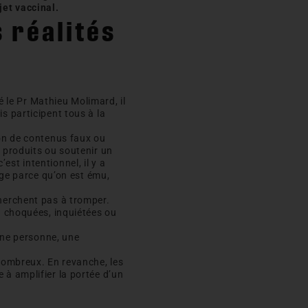
jet vaccinal.
 réalités
le Pr Mathieu Molimard, il
s participent tous à la
ion de contenus faux ou
 produits ou soutenir un
st intentionnel, il y a
age parce qu’on est ému,
cherchent pas à tromper.
a choquées, inquiétées ou
 une personne, une
 nombreux. En revanche, les
 à amplifier la portée d’un