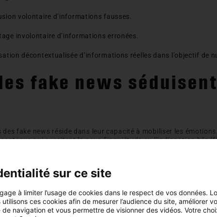
usion volontaire d’informations fausses.
age involontaire d’informations erronées.
isation décontextualisée d’informations réelles dans l’objectif de n
les fake news séduisent
 des fake news réside dans leur capacité à mobiliser les émotions. 
ontenus qui suscitent la peur, l’inquiétude ou l’indignation bénéf
nvironnements numériques. La peur, la colère, l’indignation ou l’in
nts de diffusion. Lorsqu’un contenu provoque une réaction émotio
e partagé rapidement, souvent sans vérification préalable.
entialité sur ce site
particulièrement vulnérable à ce phénomène. La maladie touche à l’
urir ou à celle de voir souffrir un proche. Dans ces situations, c
ngage à limiter l’usage de cookies dans le respect de vos données. L
diates et rassurantes. Certaines périodes de la vie exposent ég
s utilisons ces cookies afin de mesurer l’audience du site, améliorer v
ssesse, la naissance d’un enfant, l’annonce d’une maladie chroni
 de navigation et vous permettre de visionner des vidéos. Votre choi
ts de fragilité où les individus deviennent plus réceptifs aux pr