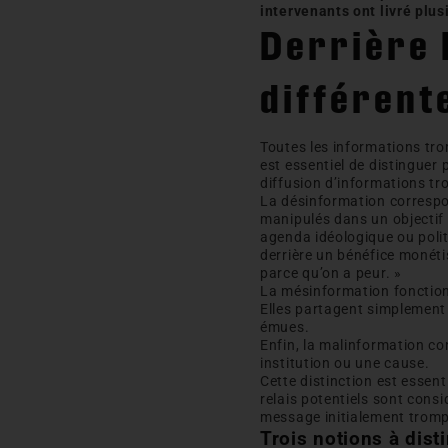
intervenants ont livré plu
Derrière 
différent
Toutes les informations tr
est essentiel de distinguer
diffusion d’informations t
La désinformation correspon
manipulés dans un objectif 
agenda idéologique ou polit
derrière un bénéfice monétis
parce qu’on a peur. »
La mésinformation fonctionn
Elles partagent simplement 
émues.
Enfin, la malinformation con
institution ou une cause.
Cette distinction est essen
relais potentiels sont cons
message initialement tromp
Trois notions à dist