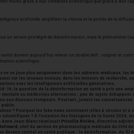
nt moins grâce à leur crédibilité scientifique que grâce à leur ca
lligence artificielle amplifient la vitesse et la portée de la diffus
tue un terrain privilégié de désinformation, mais le phénomène t
.
santé doivent aujourd’hui relever un double défi : soigner et contr
mation scientifique.
es ne se joue plus uniquement dans les cabinets médicaux, les h
 aussi sur les réseaux sociaux, dans les moteurs de recherche, su
ations avec les intelligences artificielles génératives.
d-19, la question de la désinformation en santé a pris une ampl
té mentale ou médecines alternatives : peu de sujets échappent
ou aux discours trompeurs. Pourtant, jamais les connaissances s
 public.
oxe ? Pourquoi les fake news continuent-elles à circuler et à 
 scientifiques ? À l’occasion des Dialogues de la Santé 2026, or
ste Anne Jean-Blanc réunissait
Priscille Rivière
, directrice adjoi
Molimard,
chef du service de pharmacologie médicale du CHU de
e devenu central en santé publique : la désinformation. Au fil 