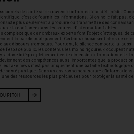
essionnels de santé se retrouvent confrontés à un défi inédit. Co
entifique, c’est de fournir les informations. Si on ne le fait pas, c
consiste plus seulement à produire ou transmettre des connaissanc
aurer la confiance dans les sources d’information fiables.
lus complexe que de nombreux experts font l’objet d’attaques, d
ennent la parole publiquement. Certains choisissent alors de se re
 aux discours trompeurs. Pourtant, le silence comporte lui aussi 
 de l’espace public, les contenus les moins rigoureux occupent natu
ra donc intégrer pleinement cette dimension informationnelle. Inf
r deviennent des compétences aussi importantes que la production
e les fake news n’est pas uniquement une bataille technologique o
de santé publique. Dans un environnement saturé d’informations c
’une des ressources les plus précieuses pour protéger la santé de
 DU PITCH