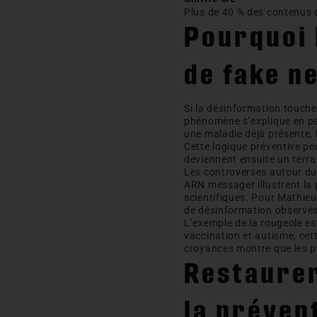
Plus de 40 % des contenus d
Pourquoi 
de fake n
Si la désinformation touche
phénomène s’explique en par
une maladie déjà présente, 
Cette logique préventive peu
deviennent ensuite un terr
Les controverses autour du 
ARN messager illustrent la
scientifiques. Pour Mathie
de désinformation observés
L’exemple de la rougeole e
vaccination et autisme, cet
croyances montre que les pre
Restaurer
la préven