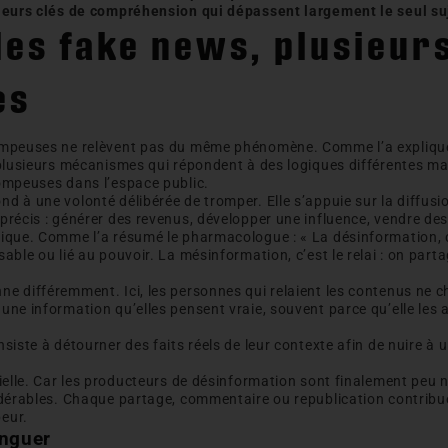
sieurs clés de compréhension qui dépassent largement le seul su
les fake news, plusieurs
es
ompeuses ne relèvent pas du même phénomène. Comme l’a expliqué 
 plusieurs mécanismes qui répondent à des logiques différentes mai
rompeuses dans l’espace public.
d à une volonté délibérée de tromper. Elle s’appuie sur la diffus
précis : générer des revenus, développer une influence, vendre des
ique. Comme l’a résumé le pharmacologue : « La désinformation, c’e
able ou lié au pouvoir. La mésinformation, c’est le relai : on part
e différemment. Ici, les personnes qui relaient les contenus ne 
une information qu’elles pensent vraie, souvent parce qu’elle les 
siste à détourner des faits réels de leur contexte afin de nuire à
tielle. Car les producteurs de désinformation sont finalement peu
idérables. Chaque partage, commentaire ou republication contribue
eur.
inguer