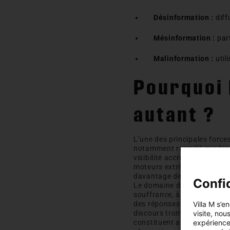
Désinformation :
diff
Mésinformation :
part
Malinformation :
util
Pourquoi 
autant ?
L’une des principales forces
notamment rappelé que les c
visibilité accrue dans les e
moteurs extrêmement puissa
davantage de chances d’êtr
Confid
Le domaine de la santé est 
souffrance, à la peur de mo
Villa M s’e
des réponses simples, immé
visite, nou
discours trompeurs. La gro
expérience
constituent autant de momen