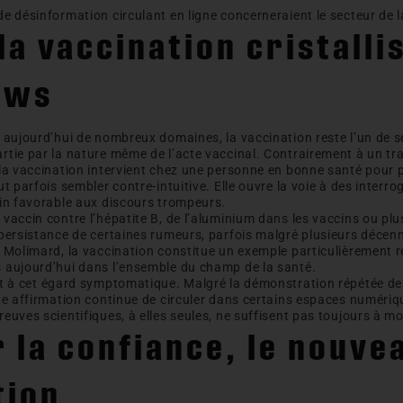
e désinformation circulant en ligne concerneraient le secteur de l
la vaccination cristalli
ews
 aujourd’hui de nombreux domaines, la vaccination reste l’un de se
tie par la nature même de l’acte vaccinal. Contrairement à un tr
la vaccination intervient chez une personne en bonne santé pour p
t parfois sembler contre-intuitive. Elle ouvre la voie à des interro
ain favorable aux discours trompeurs.
vaccin contre l’hépatite B, de l’aluminium dans les vaccins ou p
 persistance de certaines rumeurs, parfois malgré plusieurs décen
u Molimard, la vaccination constitue un exemple particulièrement
 aujourd’hui dans l’ensemble du champ de la santé.
st
à cet égard symptomatique
. Malgré la démonstration répétée de 
te affirmation continue de circuler dans certains espaces numériq
uves scientifiques, à elles seules, ne suffisent pas toujours à mo
 la confiance, le nouvea
tion