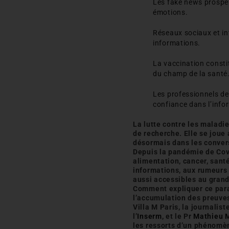
Les fake news prospère
émotions.
Réseaux sociaux et inte
informations.
La vaccination consti
du champ de la santé
Les professionnels de 
confiance dans l’infor
La lutte contre les maladi
de recherche. Elle se joue
désormais dans les convers
Depuis la pandémie de Covi
alimentation, cancer, san
informations, aux rumeurs 
aussi accessibles au grand
Comment expliquer ce parad
l’accumulation des preuves
Villa M Paris, la journali
l’
Inserm
, et le Pr
Mathieu 
les ressorts d’un phénomèn