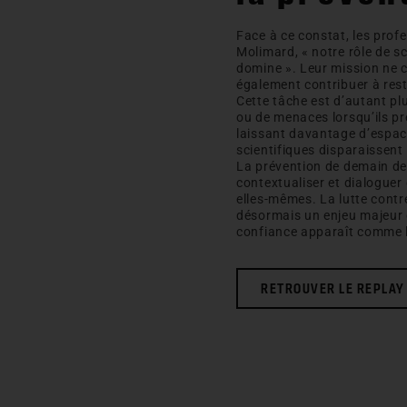
Face à ce constat, les prof
Molimard, « notre rôle de sci
domine ». Leur mission ne 
également contribuer à rest
Cette tâche est d’autant p
ou de menaces lorsqu’ils pr
laissant davantage d’espace
scientifiques disparaissent
La prévention de demain dev
contextualiser et dialogue
elles-mêmes. La lutte contr
désormais un enjeu majeur 
confiance apparaît comme l
RETROUVER LE REPLAY