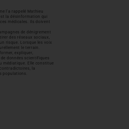
mme l’a rappelé Mathieu
’est la désinformation qui
es médicales. Ils doivent
e campagnes de dénigrement
tirer des réseaux sociaux,
un risque. Lorsque les voix
rellement le terrain.
ormer, expliquer,
 de données scientifiques
u médiatique. Elle constitue
ontradictoires, la
s populations.