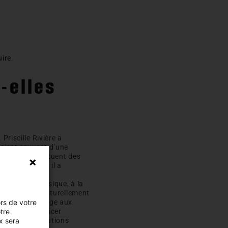
uire.
-elles
Priscille Rivière a
icient souvent d’une
quiétude constituent des
nnelle forte, il a
intégrité physique, à la
hacun cherche naturellement
ors de votre
alement davantage aux
otre
que ou d’un cancer
x sera
omesses de solutions