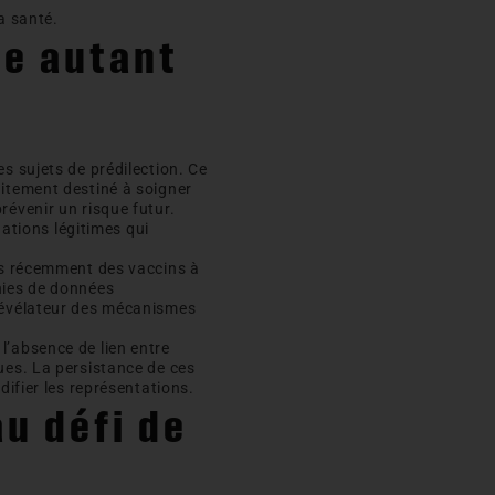
a santé.
se autant
s sujets de prédilection. Ce
aitement destiné à soigner
révenir un risque futur.
gations légitimes qui
lus récemment des vaccins à
nies de données
 révélateur des mécanismes
l’absence de lien entre
ues. La persistance de ces
difier les représentations.
u défi de