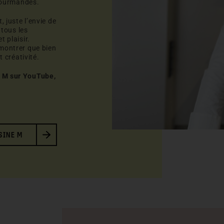
 gourmandes.
 juste l’envie de
 tous les
 plaisir.
montrer que bien
t créativité.
e M sur YouTube,
SINE M