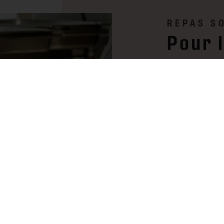
REPAS S
Pour 
santé
Chaque année, Vi
solidaires à des
avec l’associati
Mutualité. Face 
initiative offre 
distribuant des r
de grands chefs,
Bien plus qu’un s
plus grand nombr
promouvoir une a
renforcer les li
professionnels d
jamais être un lu
à prendre soin d