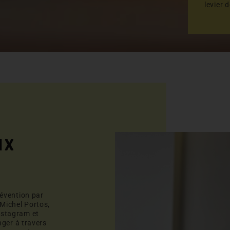
levier 
ux
révention par
 Michel Portos,
nstagram et
nger à travers