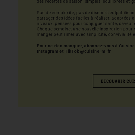
des recettes de saison, simples, équilibrées et
Pas de complexité, pas de discours culpabilisant,
partager des idées faciles à réaliser, adaptées à
niveaux, pensées pour conjuguer santé, saveur et
Chaque semaine, une nouvelle inspiration pour 
manger peut rimer avec simplicité, convivialité e
Pour ne rien manquer, abonnez-vous à Cuisin
Instagram et TikTok @cuisine_m_fr
DÉCOUVRIR CUI