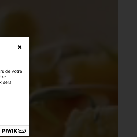
ors de votre
otre
x sera