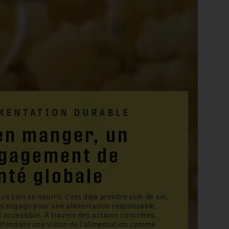
MENTATION DURABLE
en manger, un
gagement de
nté globale
ue bien se nourrir, c’est déjà prendre soin de soi,
 s’engage pour une alimentation responsable,
t accessible. À travers des actions concrètes,
éfendons une vision de l’alimentation comme