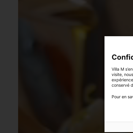
Confid
Villa M s’e
visite, nou
expérience
conservé d
Pour en sav