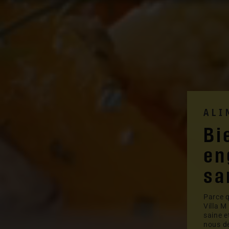
ALI
Bi
en
sa
Parce q
Villa M
saine e
nous d