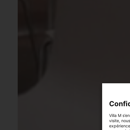
Confid
Villa M s’e
visite, nou
expérience