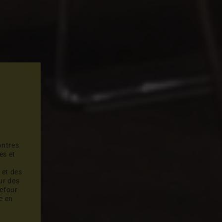
ontres
es et
 et des
r des
refour
e en