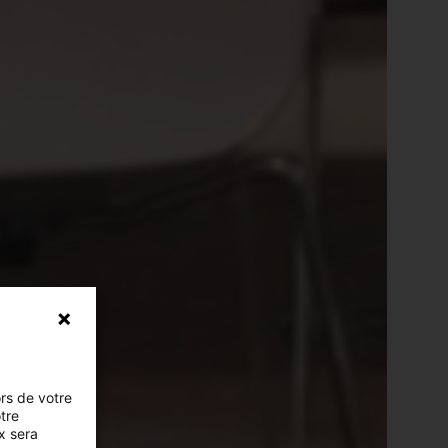
ors de votre
otre
x sera