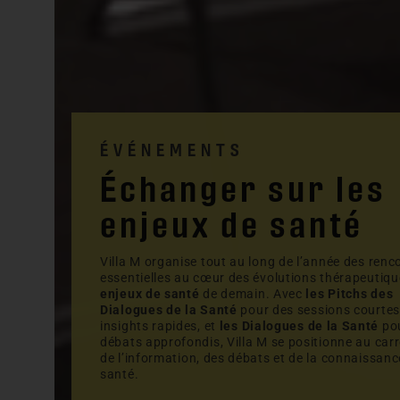
ÉVÉNEMENTS
Échanger sur les
enjeux de santé
Villa M organise tout au long de l’année des renc
essentielles au cœur des évolutions thérapeutiqu
enjeux de santé
de demain. Avec
les Pitchs des
Dialogues de la Santé
pour des sessions courtes
insights rapides, et
les Dialogues de la Santé
pou
débats approfondis, Villa M se positionne au car
de l’information, des débats et de la connaissanc
santé.