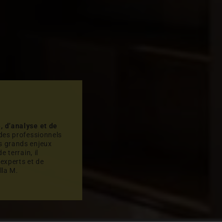
, d’analyse et de
 des professionnels
s grands enjeux
e terrain, il
experts et de
lla M.