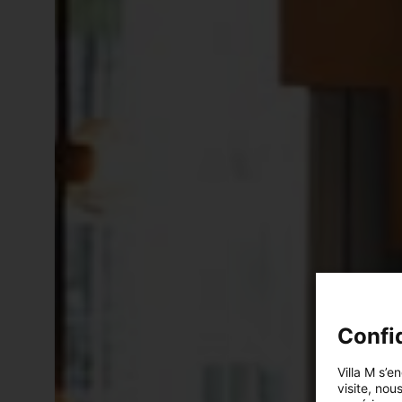
Confid
Villa M s’e
visite, nou