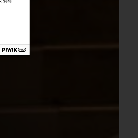
x sera