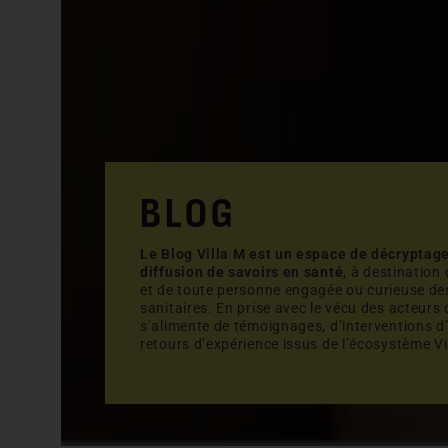
BLOG
Le Blog Villa M est un espace de décryptage
diffusion de savoirs en santé
, à destination
et de toute personne engagée ou curieuse de
sanitaires. En prise avec le vécu des acteurs d
s’alimente de témoignages, d’interventions d’
retours d’expérience issus de l’écosystème Vi