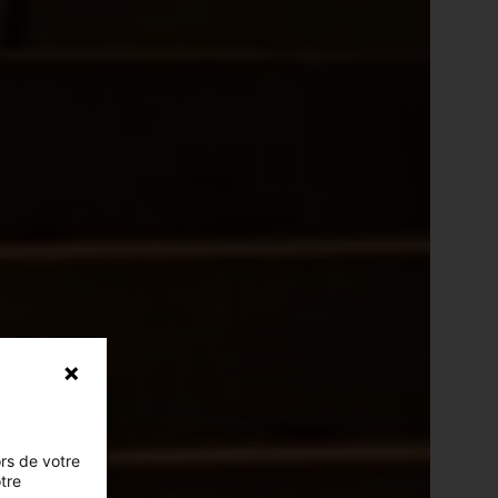
ors de votre
otre