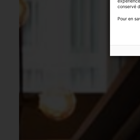
expérience
conservé d
Pour en sav