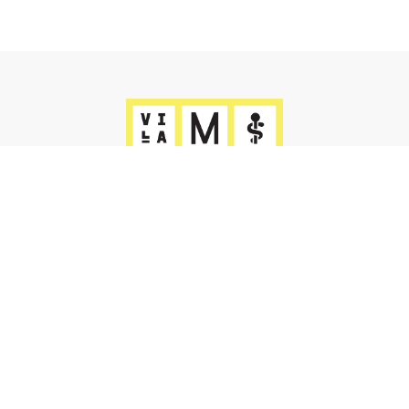
CONTACTS & ADRESSES
Villa M Paris :
24-30 Boulevard Pasteur, 75015 Paris
+33 (0)1 70 61 70 40
Villa M Marseille :
17, place Louis Bonnefon 13008 Marseille
+33 (0)4 91 72 90 00